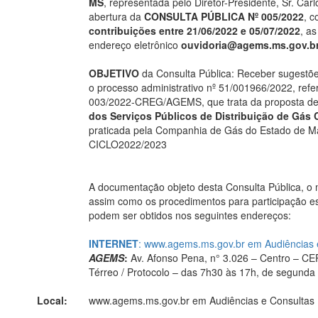
MS
, representada pelo Diretor-Presidente, Sr. Carl
abertura da
CONSULTA PÚBLICA Nº 005/2022
, c
contribuições entre
21/06/2022 e 05/07/2022
, a
endereço eletrônico
ouvidoria@agems.ms.gov.b
OBJETIVO
da Consulta Pública: Receber sugestõe
o processo administrativo nº 51/001966/2022, refe
003/2022-CREG/AGEMS, que trata da proposta d
dos Serviços Públicos de Distribuição de Gás 
praticada pela Companhia de Gás do Estado de M
CICLO2022/2023
A documentação objeto desta Consulta Pública, o 
assim como os procedimentos para participação es
podem ser obtidos nos seguintes endereços:
INTERNET
: www.agems.ms.gov.br em Audiências e
AGEMS
:
Av. Afonso Pena, n° 3.026 – Centro – 
Térreo / Protocolo – das 7h30 às 17h, de segunda a
Local:
www.agems.ms.gov.br em Audiências e Consultas 