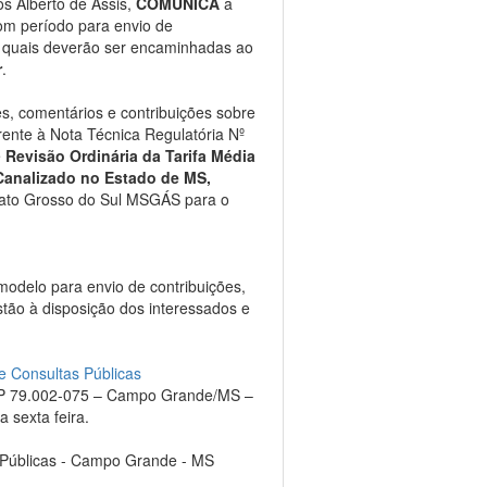
os Alberto de Assis,
COMUNICA
a
om período para envio de
s quais deverão ser encaminhadas ao
r
.
s, comentários e contribuições sobre
rente à Nota Técnica Regulatória Nº
e
Revisão Ordinária da Tarifa Média
Canalizado no Estado de MS,
ato Grosso do Sul MSGÁS para o
modelo para envio de contribuições,
tão à disposição dos interessados e
 Consultas Públicas
CEP 79.002-075 – Campo Grande/MS –
 sexta feira.
Públicas - Campo Grande - MS