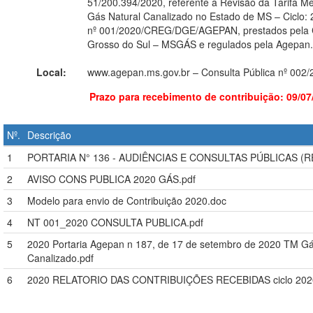
51/200.394/2020, referente a Revisão da Tarifa Mé
Gás Natural Canalizado no Estado de MS – Ciclo: 
nº 001/2020/CREG/DGE/AGEPAN, prestados pela 
Grosso do Sul – MSGÁS e regulados pela Agepan.
Local:
www.agepan.ms.gov.br – Consulta Pública nº 002
Prazo para recebimento de contribuição: 09/07
Nº.
Descrição
1
PORTARIA N° 136 - AUDIÊNCIAS E CONSULTAS PÚBLICAS (R
2
AVISO CONS PUBLICA 2020 GÁS.pdf
3
Modelo para envio de Contribuição 2020.doc
4
NT 001_2020 CONSULTA PUBLICA.pdf
5
2020 Portaria Agepan n 187, de 17 de setembro de 2020 TM Gá
Canalizado.pdf
6
2020 RELATORIO DAS CONTRIBUIÇÕES RECEBIDAS ciclo 202